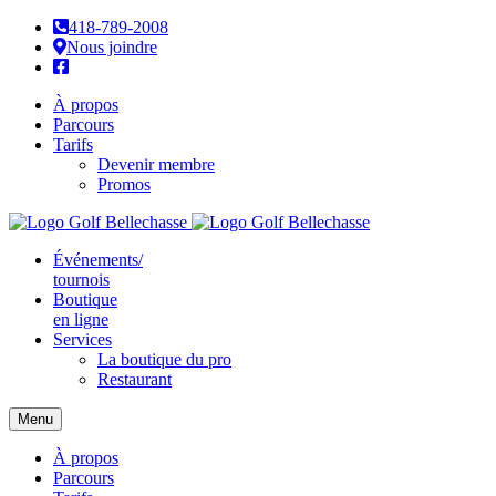
418-789-2008
Nous joindre
À propos
Parcours
Tarifs
Devenir membre
Promos
Événements/
tournois
Boutique
en ligne
Services
La boutique du pro
Restaurant
Menu
À propos
Parcours