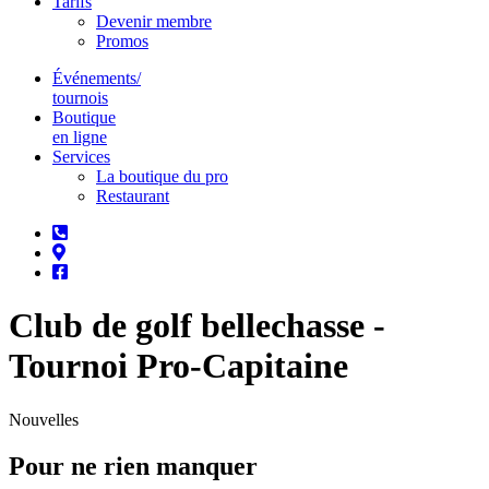
Tarifs
Devenir membre
Promos
Événements/
tournois
Boutique
en ligne
Services
La boutique du pro
Restaurant
Club de golf bellechasse -
Tournoi Pro-Capitaine
Nouvelles
Pour ne rien manquer