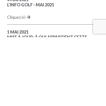
L'INFO GOLF - MAI 2021
Cliquez ici
1 MAI 2021
MISE À JOUR: À QUI APPARTIENT CETTE
BALLE? AIDEZ-NOUS À LE RETROUVER
Cliquez ici
26 AVRIL 2021
JOURNÉE FITTING TAYLORMADE LE 1ER MAI!
Cliquez ici
23 AVRIL 2021