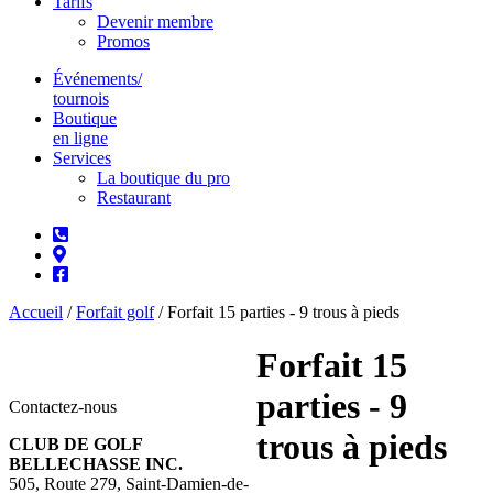
Tarifs
Devenir membre
Promos
Événements/
tournois
Boutique
en ligne
Services
La boutique du pro
Restaurant
Accueil
/
Forfait golf
/ Forfait 15 parties - 9 trous à pieds
Forfait 15
parties - 9
Contactez-nous
trous à pieds
CLUB DE GOLF
BELLECHASSE INC.
505, Route 279, Saint-Damien-de-